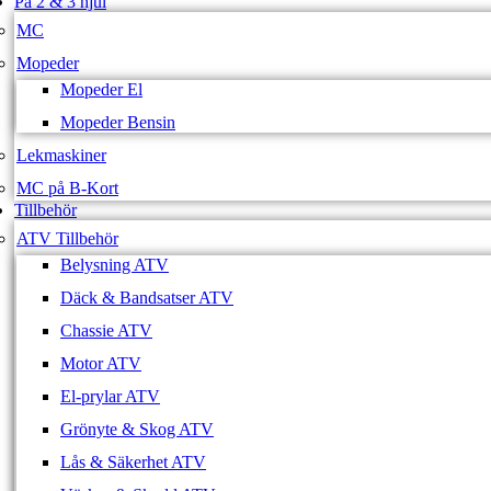
På 2 & 3 hjul
MC
Mopeder
Mopeder El
Mopeder Bensin
Lekmaskiner
MC på B-Kort
Tillbehör
ATV Tillbehör
Belysning ATV
Däck & Bandsatser ATV
Chassie ATV
Motor ATV
El-prylar ATV
Grönyte & Skog ATV
Lås & Säkerhet ATV