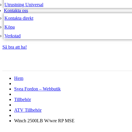
Utrustning Universal
Kontakta oss
Kontakta direkt
Köpa
Verkstad
Så bra att ha!
Så bra att ha!
Hem
Svea Fordon – Webbutik
Tillbehör
ATV Tillbehör
Winch 2500LB W/wre RP MSE