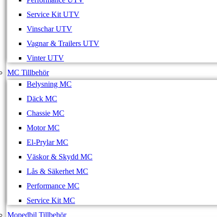
Service Kit UTV
Vinschar UTV
Vagnar & Trailers UTV
Vinter UTV
MC Tillbehör
Belysning MC
Däck MC
Chassie MC
Motor MC
El-Prylar MC
Väskor & Skydd MC
Lås & Säkerhet MC
Performance MC
Service Kit MC
Mopedbil Tillbehör