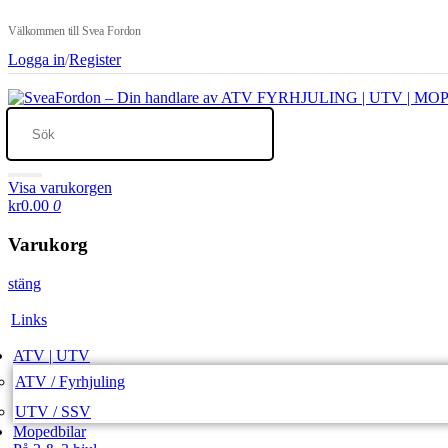
Välkommen till Svea Fordon
Logga in
/
Register
Visa varukorgen
kr0.00
0
Varukorg
stäng
Links
ATV | UTV
ATV / Fyrhjuling
UTV / SSV
Mopedbilar