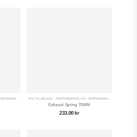
RFORMANCE UTV
,
ATV TILLBEHÖR
UTV TILLBEHÖR
,
,
PERFORMANCE ATV
,
PERFORMANCE UTV
,
UTV TILL
Exhaust Spring 70MM
233,00
kr