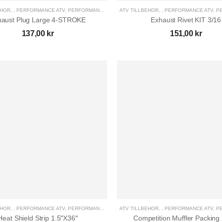
EHÖR
,
,
PERFORMANCE ATV
,
PERFORMANCE UTV
,
ATV TILLBEHÖR
UTV TILLBEHÖR
,
,
PERFORMANCE ATV
,
PE
haust Plug Large 4-STROKE
Exhaust Rivet KIT 3/16
137,00
kr
151,00
kr
GOES TERROX 1000 PRO
HIGHLAND | T3B
146.900,00
kr
0 kr
PLOGKAMPANJ CFMOTO
UTV
4.995,00
kr
7.995,00
kr
CFMOTO Plogarm Flex
1.890,00
kr
EHÖR
,
,
PERFORMANCE ATV
,
PERFORMANCE UTV
,
ATV TILLBEHÖR
UTV TILLBEHÖR
,
,
PERFORMANCE ATV
,
PE
Heat Shield Strip 1.5″X36″
Competition Muffler Packin