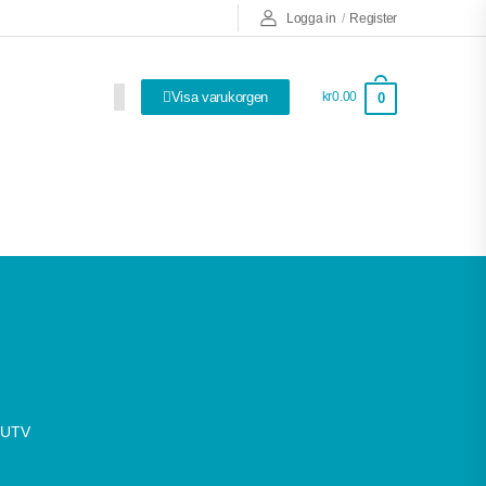
Logga in
/
Register
Visa varukorgen
kr0.00
0
Så bra att ha!
 UTV