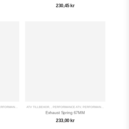
230,45
kr
RFORMANCE UTV
,
ATV TILLBEHÖR
UTV TILLBEHÖR
,
,
PERFORMANCE ATV
,
PERFORMANCE UTV
,
UTV TILL
Exhaust Spring 67MM
233,00
kr