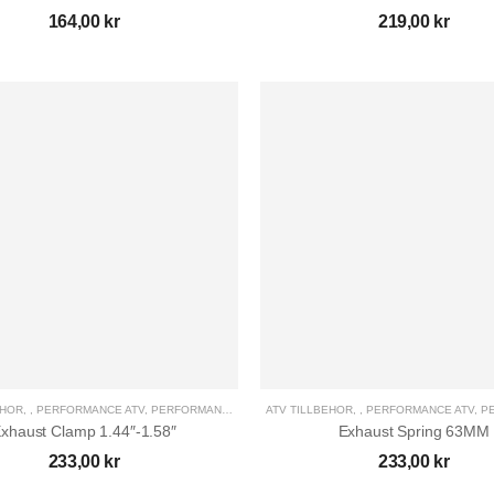
164,00
kr
219,00
kr
EHÖR
,
,
PERFORMANCE ATV
,
PERFORMANCE UTV
,
ATV TILLBEHÖR
UTV TILLBEHÖR
,
,
PERFORMANCE ATV
,
PE
xhaust Clamp 1.44″-1.58″
Exhaust Spring 63MM
233,00
kr
233,00
kr