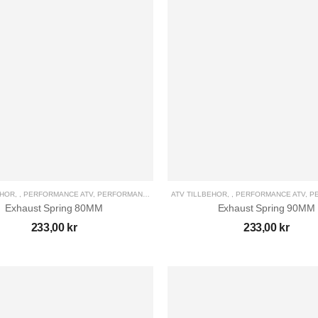
EHÖR
,
,
PERFORMANCE ATV
,
PERFORMANCE UTV
,
ATV TILLBEHÖR
UTV TILLBEHÖR
,
,
PERFORMANCE ATV
,
PE
Exhaust Spring 80MM
Exhaust Spring 90MM
233,00
kr
233,00
kr