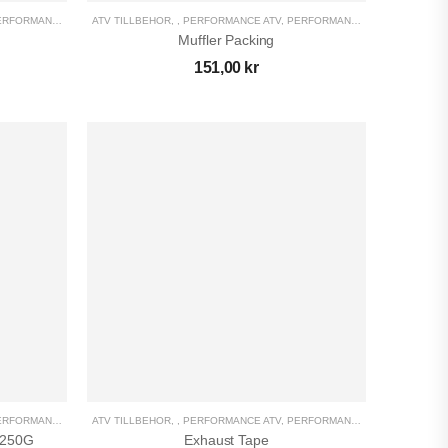
RFORMANCE UTV
,
ATV TILLBEHÖR
UTV TILLBEHÖR
,
,
PERFORMANCE ATV
,
PERFORMANCE UTV
,
UTV TILL
Muffler Packing
151,00
kr
RFORMANCE UTV
,
ATV TILLBEHÖR
UTV TILLBEHÖR
,
,
PERFORMANCE ATV
,
PERFORMANCE UTV
,
UTV TILL
g 250G
Exhaust Tape