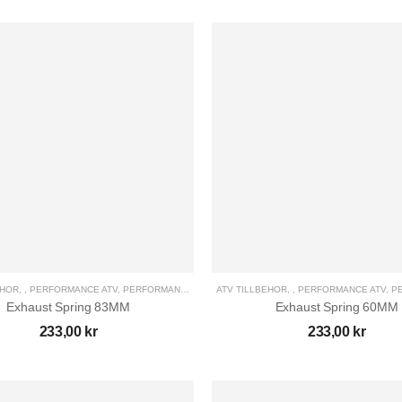
EHÖR
,
,
PERFORMANCE ATV
,
PERFORMANCE UTV
,
ATV TILLBEHÖR
UTV TILLBEHÖR
,
,
PERFORMANCE ATV
,
PE
Exhaust Spring 83MM
Exhaust Spring 60MM
233,00
kr
233,00
kr