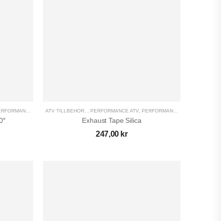
RFORMANCE UTV
,
ATV TILLBEHÖR
UTV TILLBEHÖR
,
,
PERFORMANCE ATV
,
PERFORMANCE UTV
,
UTV TILL
0″
Exhaust Tape Silica
247,00
kr