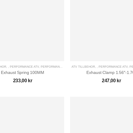
EHÖR
,
,
PERFORMANCE ATV
,
PERFORMANCE UTV
,
ATV TILLBEHÖR
UTV TILLBEHÖR
,
,
PERFORMANCE ATV
,
PE
Exhaust Spring 100MM
Exhaust Clamp 1.56″-1.7
233,00
kr
247,00
kr