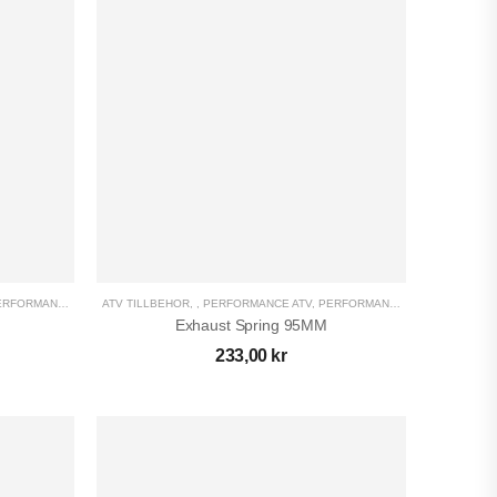
RFORMANCE UTV
,
ATV TILLBEHÖR
UTV TILLBEHÖR
,
,
PERFORMANCE ATV
,
PERFORMANCE UTV
,
UTV TILL
Exhaust Spring 95MM
233,00
kr