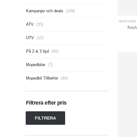
Kampanjer och deals
(109)
BACKYARD 
ATV
(33)
Keyt
UTV
(10)
På 2 & 3 hjul
(60)
Mopedbilar
(7)
Mopedbil Tillbehör
(44)
Filtrera efter pris
FILTRERA