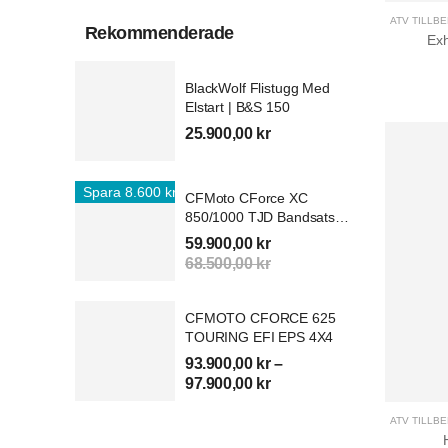
ATV TILLB
Rekommenderade
Ex
BlackWolf Flistugg Med
Elstart | B&S 150
25.900,00
kr
Spara 8.600 kr
Spara 3.00
CFMoto CForce XC
850/1000 TJD Bandsats
XGEN 4S
59.900,00
kr
68.500,00
kr
CFMOTO CFORCE 625
TOURING EFI EPS 4X4
93.900,00
kr
–
97.900,00
kr
ATV TILLB