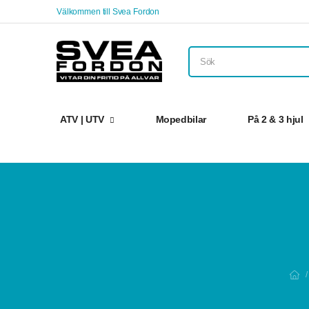
Välkommen till Svea Fordon
ATV | UTV
Mopedbilar
På 2 & 3 hjul
/