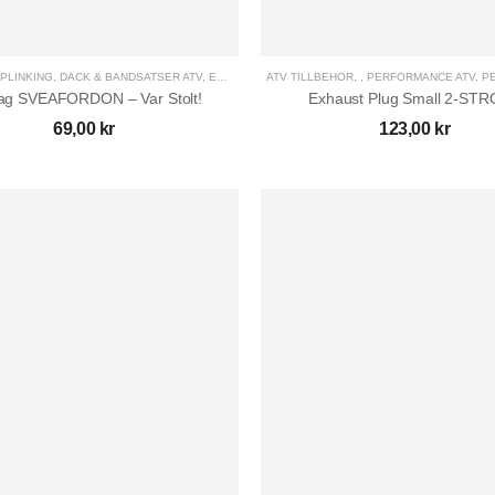
PLINKING
,
DÄCK & BANDSATSER ATV
,
EL-PRYLAR ATV
ATV TILLBEHÖR
,
GÅRD OCH SKOG
,
,
PERFORMANCE ATV
,
GRÖNYTE & SKO
,
PE
ag SVEAFORDON – Var Stolt!
Exhaust Plug Small 2-ST
69,00
kr
123,00
kr