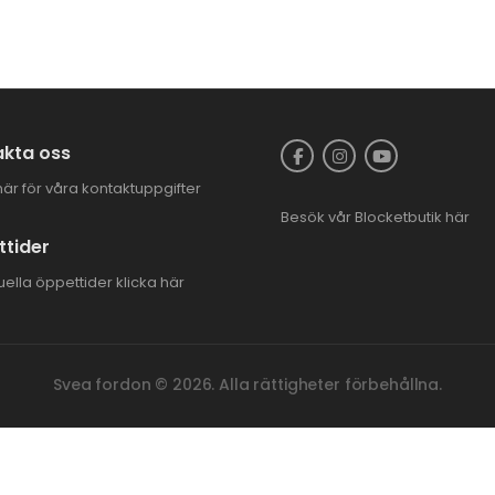
kta oss
här för våra kontaktuppgifter
Besök vår
Blocketbutik
här
tider
uella öppettider
klicka här
Svea fordon © 2026. Alla rättigheter förbehållna.