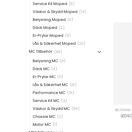
Service Kit Moped
(6)
Väskor & Skydd Moped
(14)
Belysning Moped
(9)
Däck Moped
(2)
El-Prylar Moped
(9)
Lås & Säkerhet Moped
(20)
MC Tillbehör
(98)
Belysning MC
(9)
Däck MC
(4)
El-Prylar MC
(11)
Lås & Säkerhet MC
(16)
Performance MC
(15)
Service Kit MC
(3)
Väskor & Skydd MC
(59)
BELYSNING
Chassie MC
(2)
Motor MC
(1)