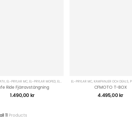
ATV
,
EL-PRYLAR MC
,
EL-PRYLAR MOPED
,
EL-PRYLAR UTV
EL-PRYLAR MC
,
UTRUSTNING UNIVERSAL
,
KAMPANJER OCH DEALS
,
P
fe Ride Fjärravstängning
CFMOTO T-BOX
1.490,00
kr
4.495,00
kr
all 11
Products