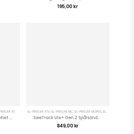
195,00
kr
 ATV
PRYLAR ATV
,
EL-PRYLAR MC
,
EL-PRYLAR MC
EL-PRYLAR ATV
,
EL-PRYLAR MOPED
,
EL-PRYLAR MOPED
,
EL-PRYLAR MC
,
EL-PRYLAR UTV
,
EL-PRYLAR UTV
,
EL-PRYLAR MOPED
,
MOPEDBIL TILLBEHÖR
,
GRÖNYTE & SKOG ATV
,
EL-PRYLAR MOPEDBIL
,
MP3 TILLBEH
,
GRÖ
Automatiskt Brandskyddsenhet Maus Stixx PRO
SweTrack Lite+ Gen 2 Spårsändare/GPS
849,00
kr