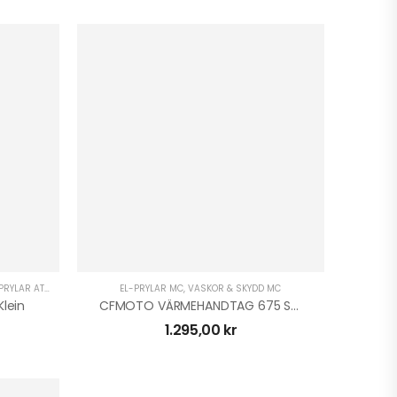
LLBEHÖR
PRYLAR ATV
,
MP3 TILLBEHÖR
,
EL-PRYLAR MC
,
EL-PRYLAR MC
EL-PRYLAR MOPED
,
VÄSKOR & SKYDD MC
,
EL-PRYLAR UTV
,
GÅRD OCH SKOG
,
GRÖNYTE
Klein
CFMOTO VÄRMEHANDTAG 675 SR/R
1.295,00
kr