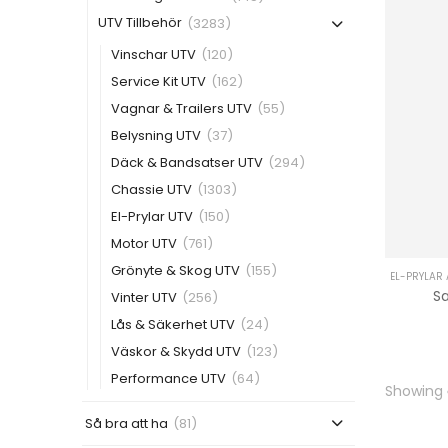
UTV Tillbehör
(3283)
Vinschar UTV
(120)
Service Kit UTV
(162)
Vagnar & Trailers UTV
(55)
Belysning UTV
(37)
Däck & Bandsatser UTV
(294)
Chassie UTV
(1303)
El-Prylar UTV
(150)
Motor UTV
(761)
Grönyte & Skog UTV
(155)
EL-PRYLAR 
Sa
Vinter UTV
(256)
Lås & Säkerhet UTV
(24)
Väskor & Skydd UTV
(123)
Performance UTV
(64)
Showing
Så bra att ha
(81)