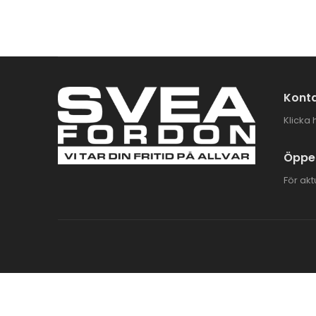
Konta
Klicka 
Öppet
För akt