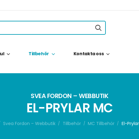
jul
Tillbehör
Kontakta oss
SVEA FORDON – WEBBUTIK
EL-PRYLAR MC
Svea Fordon – Webbutik
Tillbehör
MC Tillbehör
El-Pryla
/
/
/
/