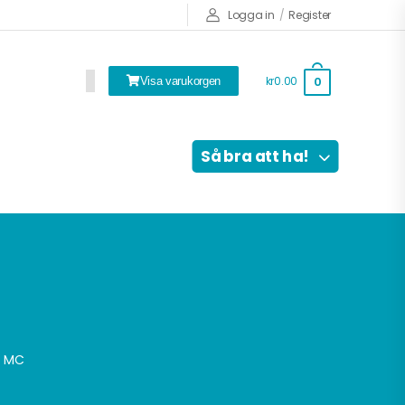
Logga in
/
Register
kr0.00
0
Visa varukorgen
Så bra att ha!
r MC