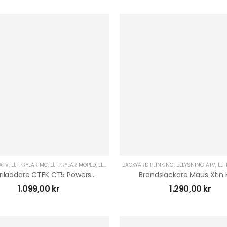
ATV
,
EL-PRYLAR MC
,
EL-PRYLAR MOPED
,
EL-PRYLAR MOPEDBIL
BACKYARD PLINKING
,
EL-PRYLAR UTV
,
BELYSNING ATV
,
MOPEDBIL TI
,
EL-
Batteriladdare CTEK CT5 Powersport
Brandsläckare Maus Xtin 
1.099,00
kr
1.290,00
kr