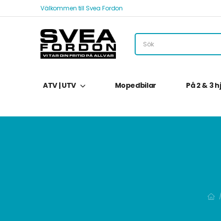
Välkommen till Svea Fordon
ATV | UTV
Mopedbilar
På 2 & 3 h