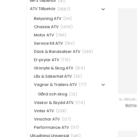
MP3 Tillbehör
(41)
ATV Tillbehör
(3567)
Belysning ATV
(34)
Chassie ATV
(1430)
Motor ATV
(766)
Service Kit ATV
(184)
Däck & Bandsatser ATV
(299)
El-prylar ATV
(176)
Grönyte & Skog ATV
(154)
Lås & Säkerhet ATV
(25)
Vagnar & Trailers ATV
(77)
Gård och skog
(72)
EL-PRYLAR 
Väskor & Skydd ATV
(174)
Vinter ATV
(238)
Vinschar ATV
(127)
Performance ATV
(117)
Utrustning Universal
(145)