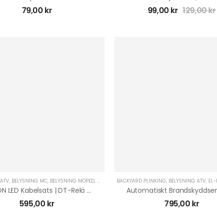
79,00
kr
99,00
kr
129,00
kr
 ATV
,
BELYSNING MC
,
BELYSNING MOPED
,
BELYSNING MOPEDBIL
BACKYARD PLINKING
,
BELYSNING UTV
,
BELYSNING ATV
,
EL-PRYLAR
,
EL-
LEDSON LED Kabelsats | DT-Relä Med Knapp 12V
595,00
kr
795,00
kr