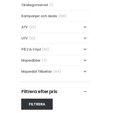
Okategoriserad
(1)
Kampanjer och deals
(109)
ATV
(33)
UTV
(10)
På 2 & 3 hjul
(60)
Mopedbilar
(7)
Mopedbil Tillbehör
(44)
Filtrera efter pris
FILTRERA