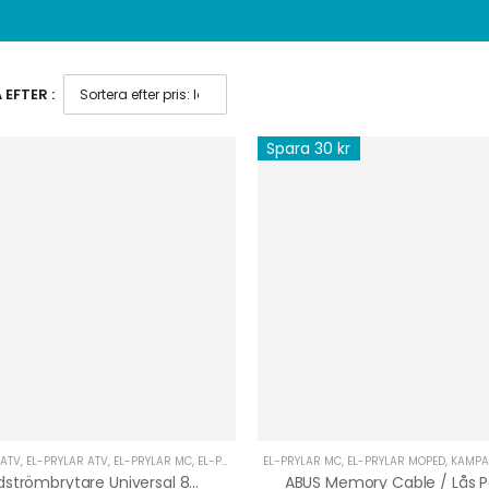
EFTER :
Spara 30 kr
 ATV
,
EL-PRYLAR ATV
,
EL-PRYLAR MC
,
EL-PRYLAR MOPED
EL-PRYLAR MC
,
EL-PRYLAR MOPEDBIL
,
EL-PRYLAR MOPED
,
EL-PRYLAR U
,
KAMPANJ
Huvudströmbrytare Universal 80A