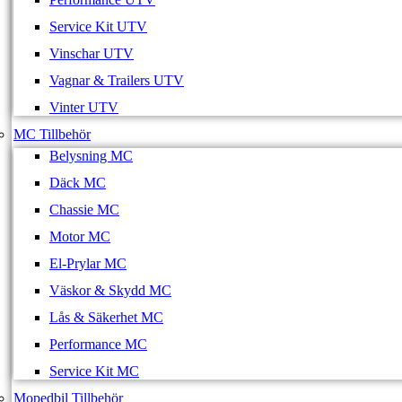
Service Kit UTV
Vinschar UTV
Vagnar & Trailers UTV
Vinter UTV
MC Tillbehör
Belysning MC
Däck MC
Chassie MC
Motor MC
El-Prylar MC
Väskor & Skydd MC
Lås & Säkerhet MC
Performance MC
Service Kit MC
Mopedbil Tillbehör