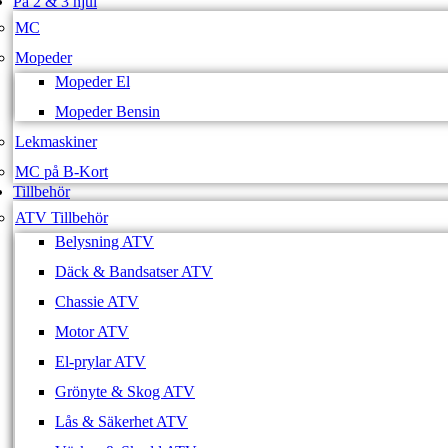
På 2 & 3 hjul
MC
Mopeder
Mopeder El
Mopeder Bensin
Lekmaskiner
MC på B-Kort
Tillbehör
ATV Tillbehör
Belysning ATV
Däck & Bandsatser ATV
Chassie ATV
Motor ATV
El-prylar ATV
Grönyte & Skog ATV
Lås & Säkerhet ATV