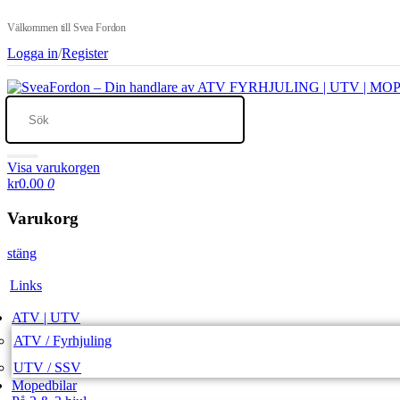
Välkommen till Svea Fordon
Logga in
/
Register
Visa varukorgen
kr0.00
0
Varukorg
stäng
Links
ATV | UTV
ATV / Fyrhjuling
UTV / SSV
Mopedbilar