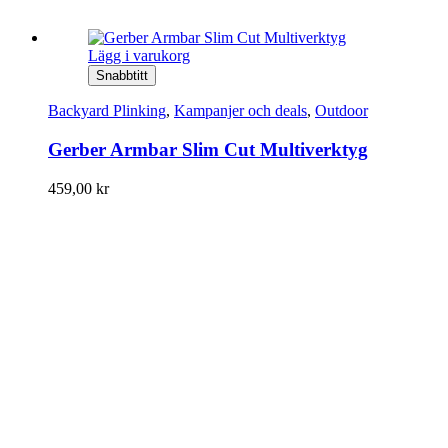
Lägg i varukorg
Snabbtitt
Backyard Plinking
,
Kampanjer och deals
,
Outdoor
Gerber Armbar Slim Cut Multiverktyg
459,00
kr