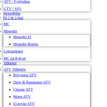
ATV / Fyrhjuling
UTV / SSV
Mopedbilar
På 2 & 3 hjul
MC
Mopeder
Mopeder El
Mopeder Bensin
Lekmaskiner
MC på B-Kort
Tillbehör
ATV Tillbehör
Belysning ATV
Däck & Bandsatser ATV
Chassie ATV
Motor ATV
El-prylar ATV