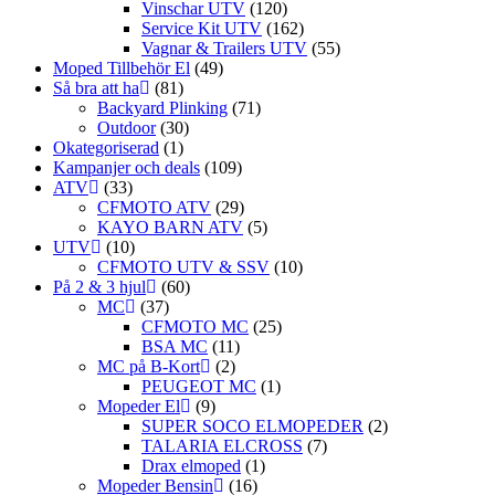
Vinschar UTV
(120)
Service Kit UTV
(162)
Vagnar & Trailers UTV
(55)
Moped Tillbehör El
(49)
Så bra att ha
(81)
Backyard Plinking
(71)
Outdoor
(30)
Okategoriserad
(1)
Kampanjer och deals
(109)
ATV
(33)
CFMOTO ATV
(29)
KAYO BARN ATV
(5)
UTV
(10)
CFMOTO UTV & SSV
(10)
På 2 & 3 hjul
(60)
MC
(37)
CFMOTO MC
(25)
BSA MC
(11)
MC på B-Kort
(2)
PEUGEOT MC
(1)
Mopeder El
(9)
SUPER SOCO ELMOPEDER
(2)
TALARIA ELCROSS
(7)
Drax elmoped
(1)
Mopeder Bensin
(16)