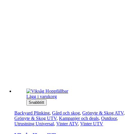
Lägg i varukorg
Snabbtitt
Backyard Plinking
,
Gård och skog
,
Grönyte & Skog ATV
,
Grönyte & Skog UTV
,
Kampanjer och deals
,
Outdoor
,
Utrustning Universal
,
Vinter ATV
,
Vinter UTV