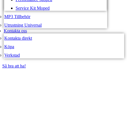
Service Kit Moped
MP3 Tillbehör
Utrustning Universal
Kontakta oss
Kontakta direkt
Köpa
Verkstad
Så bra att ha!
Så bra att ha!
SVEA FORDON –
WEBBUTIK