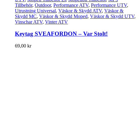
Tillbehör
,
Outdoor
,
Performance ATV
,
Performance UTV
,
Utrustning Universal
,
Väskor & Skydd ATV
,
Väskor &
Skydd MC
,
Väskor & Skydd Moped
,
Väskor & Skydd UTV
,
Vinschar ATV
,
Vinter ATV
Keytag SVEAFORDON – Var Stolt!
69,00
kr