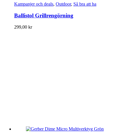
Kampanjer och deals
,
Outdoor
,
Så bra att ha
Ballistol Grillrengörning
299,00
kr