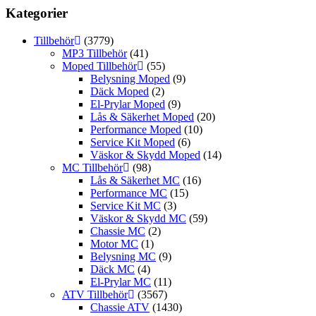
Kategorier
Tillbehör
(3779)
MP3 Tillbehör
(41)
Moped Tillbehör
(55)
Belysning Moped
(9)
Däck Moped
(2)
El-Prylar Moped
(9)
Lås & Säkerhet Moped
(20)
Performance Moped
(10)
Service Kit Moped
(6)
Väskor & Skydd Moped
(14)
MC Tillbehör
(98)
Lås & Säkerhet MC
(16)
Performance MC
(15)
Service Kit MC
(3)
Väskor & Skydd MC
(59)
Chassie MC
(2)
Motor MC
(1)
Belysning MC
(9)
Däck MC
(4)
El-Prylar MC
(11)
ATV Tillbehör
(3567)
Chassie ATV
(1430)