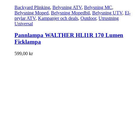
Backyard Plinking
,
Belysning ATV
,
Belysning MC
,
Belysning Moped
,
Belysning Mopedbil
,
Belysning UTV
,
El-
prylar ATV
,
Kampanjer och deals
,
Outdoor
,
Utrustning
Universal
Pannlampa WALTHER HLI1R 170 Lumen
Ficklampa
599,00
kr