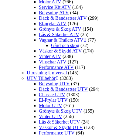
Motor ATV
(766)
Service Kit ATV
(184)
Belysning ATV
(34)
Däck & Bandsatser ATV
(299)
El-prylar ATV
(176)
Grönyte & Skog ATV
(154)
Lås & Säkerhet ATV
(25)
Vagnar & Trailers ATV
(77)
Gård och skog
(72)
Väskor & Skydd ATV
(174)
Vinter ATV
(238)
Vinschar ATV
(127)
Performance ATV
(117)
Utrustning Universal
(145)
UTV Tillbehör
(3283)
Belysning UTV
(37)
Däck & Bandsatser UTV
(294)
Chassie UTV
(1303)
El-Prylar UTV
(150)
Motor UTV
(761)
Grönyte & Skog UTV
(155)
Vinter UTV
(256)
Lås & Säkerhet UTV
(24)
Väskor & Skydd UTV
(123)
Performance UTV
(64)