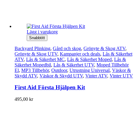
Lägg i varukorg
Snabbtitt
Backyard Plinking
,
Gård och skog
,
Grönyte & Skog ATV
,
Grönyte & Skog UTV
,
Kampanjer och deals
,
Lås & Säkerhet
ATV
,
Lås & Säkerhet MC
,
Lås & Säkerhet Moped
,
Lås &
Säkerhet Mopedbil
,
Lås & Säkerhet UTV
,
Moped Tillbehör
El
,
MP3 Tillbehör
,
Outdoor
,
Utrustning Universal
,
Väskor &
Skydd ATV
,
Väskor & Skydd UTV
,
Vinter ATV
,
Vinter UTV
First Aid Första Hjälpen Kit
495,00
kr