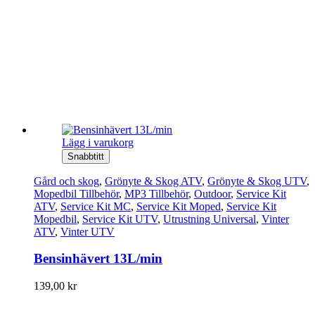
Lägg i varukorg
Snabbtitt
Gård och skog
,
Grönyte & Skog ATV
,
Grönyte & Skog UTV
,
Mopedbil Tillbehör
,
MP3 Tillbehör
,
Outdoor
,
Service Kit
ATV
,
Service Kit MC
,
Service Kit Moped
,
Service Kit
Mopedbil
,
Service Kit UTV
,
Utrustning Universal
,
Vinter
ATV
,
Vinter UTV
Bensinhävert 13L/min
139,00
kr