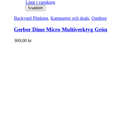
Lägg i varukorg
Snabbtitt
Backyard Plinking
,
Kampanjer och deals
,
Outdoor
Gerber Dime Micro Multiverktyg Grön
369,00
kr