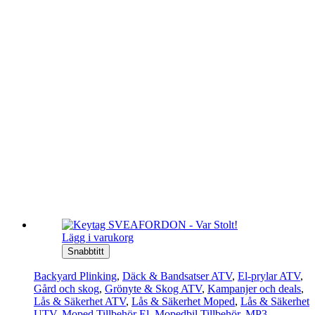
Lägg i varukorg
Snabbtitt
Backyard Plinking
,
Däck & Bandsatser ATV
,
El-prylar ATV
,
Gård och skog
,
Grönyte & Skog ATV
,
Kampanjer och deals
,
Lås & Säkerhet ATV
,
Lås & Säkerhet Moped
,
Lås & Säkerhet
UTV
,
Moped Tillbehör El
,
Mopedbil Tillbehör
,
MP3