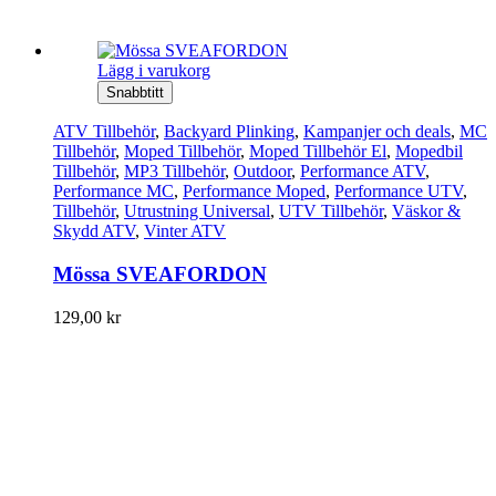
Lägg i varukorg
Snabbtitt
ATV Tillbehör
,
Backyard Plinking
,
Kampanjer och deals
,
MC
Tillbehör
,
Moped Tillbehör
,
Moped Tillbehör El
,
Mopedbil
Tillbehör
,
MP3 Tillbehör
,
Outdoor
,
Performance ATV
,
Performance MC
,
Performance Moped
,
Performance UTV
,
Tillbehör
,
Utrustning Universal
,
UTV Tillbehör
,
Väskor &
Skydd ATV
,
Vinter ATV
Mössa SVEAFORDON
129,00
kr