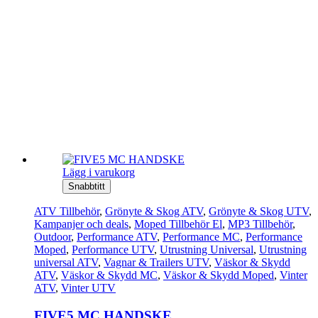
Lägg i varukorg
Snabbtitt
ATV Tillbehör
,
Grönyte & Skog ATV
,
Grönyte & Skog UTV
,
Kampanjer och deals
,
Moped Tillbehör El
,
MP3 Tillbehör
,
Outdoor
,
Performance ATV
,
Performance MC
,
Performance
Moped
,
Performance UTV
,
Utrustning Universal
,
Utrustning
universal ATV
,
Vagnar & Trailers UTV
,
Väskor & Skydd
ATV
,
Väskor & Skydd MC
,
Väskor & Skydd Moped
,
Vinter
ATV
,
Vinter UTV
FIVE5 MC HANDSKE