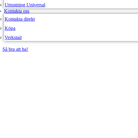
Utrustning Universal
Kontakta oss
Kontakta direkt
Köpa
Verkstad
Så bra att ha!
Så bra att ha!
SVEA FORDON – WEBBUTIK
VÄSKOR & S