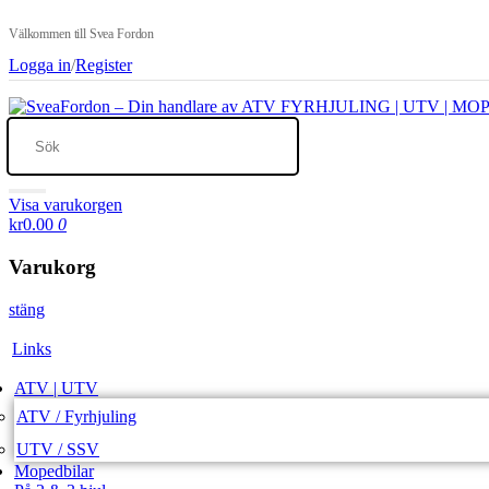
Välkommen till Svea Fordon
Logga in
/
Register
Visa varukorgen
kr0.00
0
Varukorg
stäng
Links
ATV | UTV
ATV / Fyrhjuling
UTV / SSV
Mopedbilar