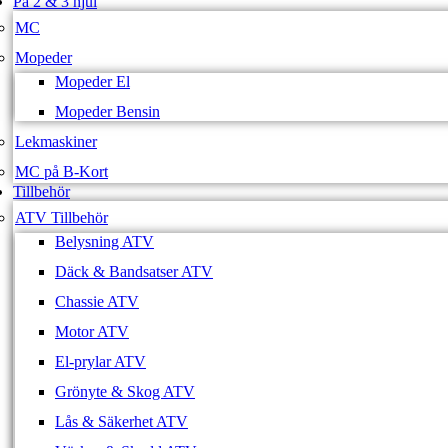
På 2 & 3 hjul
MC
Mopeder
Mopeder El
Mopeder Bensin
Lekmaskiner
MC på B-Kort
Tillbehör
ATV Tillbehör
Belysning ATV
Däck & Bandsatser ATV
Chassie ATV
Motor ATV
El-prylar ATV
Grönyte & Skog ATV
Lås & Säkerhet ATV