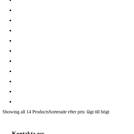
Showing
all 14
Products
Sorterade efter pris: lågt till högt
Kontakta oss