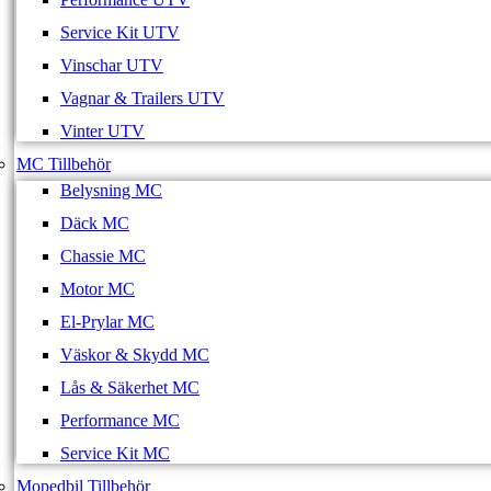
Service Kit UTV
Vinschar UTV
Vagnar & Trailers UTV
Vinter UTV
MC Tillbehör
Belysning MC
Däck MC
Chassie MC
Motor MC
El-Prylar MC
Väskor & Skydd MC
Lås & Säkerhet MC
Performance MC
Service Kit MC
Mopedbil Tillbehör