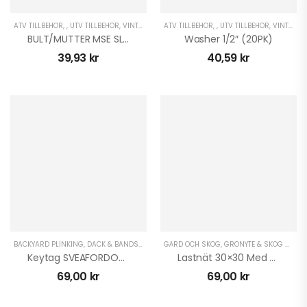
ATV TILLBEHÖR
,
,
UTV TILLBEHÖR
,
VINTER ATV
,
ATV TILLBEHÖR
VINTER UTV
,
,
UTV TILLBEHÖR
,
VINTER ATV
BULT/MUTTER MSE SLITBANA 7PK
Washer 1/2″ (20PK)
39,93
kr
40,59
kr
BACKYARD PLINKING
,
DÄCK & BANDSATSER ATV
GÅRD OCH SKOG
,
EL-PRYLAR ATV
,
GRÖNYTE & SKOG ATV
,
GÅRD OCH SKOG
,
GRÖ
,
G
Keytag SVEAFORDON – Var Stolt!
Lastnät 30×30 Med Metallkrokar
69,00
kr
69,00
kr