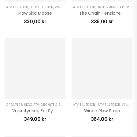
ATV TILLBEHÖR
,
,
UTV TILLBEHÖR
,
VINTER ATV
,
ATV TILLBEHÖR
VINTER UTV
,
DÄCK & BANDSATSER ATV
Plow Skid Moose
Tire Chain Tensioner MSE
330,00
kr
335,00
kr
GRÖNYTE & SKOG ATV
,
GRÖNYTE & SKOG UTV
ATV TILLBEHÖR
,
UTRUSTNING UNIVERSAL
,
,
UTV TILLBEHÖR
,
VINSCHAR AT
,
VINSCHAR ATV
Vajerstyrning För Syntetlina
Winch Plow Strap
349,00
kr
364,00
kr