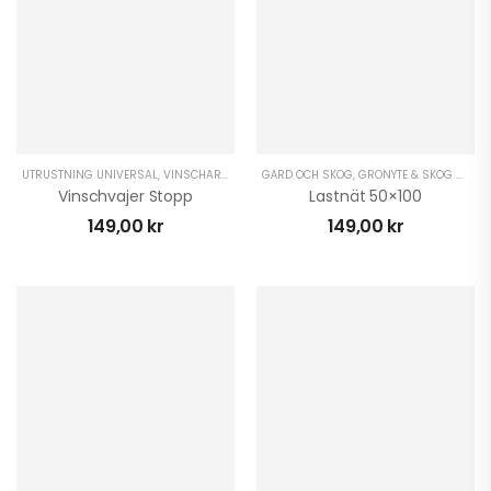
UTRUSTNING UNIVERSAL
,
VINSCHAR ATV
,
VINSCHAR UTV
GÅRD OCH SKOG
,
VINTER ATV
,
GRÖNYTE & SKOG ATV
,
VINTER UTV
,
G
Vinschvajer Stopp
Lastnät 50×100
149,00
kr
149,00
kr