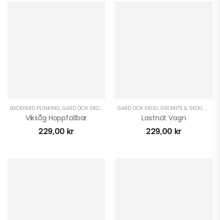
BACKYARD PLINKING
,
GÅRD OCH SKOG
,
GRÖNYTE & SKOG ATV
GÅRD OCH SKOG
,
,
GRÖNYTE & SKOG ATV
GRÖNYTE & SKOG UTV
,
,
G
K
Viksåg Hoppfällbar
Lastnät Vagn
229,00
kr
229,00
kr