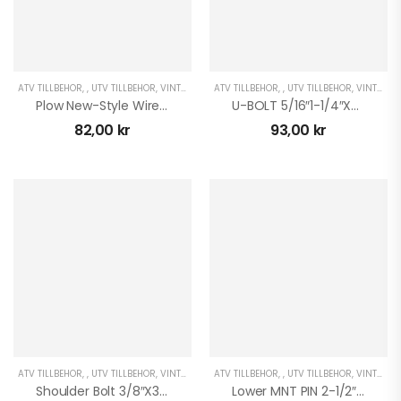
ATV TILLBEHÖR
,
,
UTV TILLBEHÖR
,
VINTER ATV
,
ATV TILLBEHÖR
VINTER UTV
,
,
UTV TILLBEHÖR
,
VINTER ATV
Plow New-Style Wire Loop Mounting Pins Pair
U-BOLT 5/16″1-1/4″X3/4″
82,00
kr
93,00
kr
ATV TILLBEHÖR
,
,
UTV TILLBEHÖR
,
VINTER ATV
,
ATV TILLBEHÖR
VINTER UTV
,
,
UTV TILLBEHÖR
,
VINTER ATV
Shoulder Bolt 3/8″X3/4″
Lower MNT PIN 2-1/2″ MUD