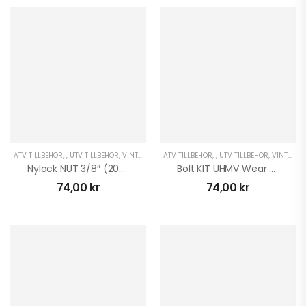
ATV TILLBEHÖR
,
,
UTV TILLBEHÖR
,
VINTER ATV
,
ATV TILLBEHÖR
VINTER UTV
,
,
UTV TILLBEHÖR
,
VINTER ATV
Nylock NUT 3/8″ (20PK)
Bolt KIT UHMV Wear Bars
74,00
kr
74,00
kr