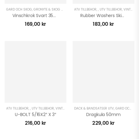
GÅRD OCH SKOG
,
GRÖNYTE & SKOG ATV
,
GRÖNYTE & SKOG UTV
ATV TILLBEHÖR
,
,
UTV TILLBEHÖR
,
UTRUSTNING UNIVERS
,
VINTER ATV
Vinschkrok Svart 3500 KG
Rubber Washers Skids 8PK
169,00
kr
183,00
kr
ATV TILLBEHÖR
,
,
UTV TILLBEHÖR
,
VINTER ATV
,
DÄCK & BANDSATSER UTV
VINTER UTV
,
GÅRD OCH SKOG
U-BOLT 5/16X2″ X 3″
Dragkula 50mm
216,00
kr
229,00
kr