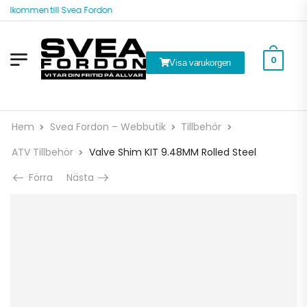
älkommen till Svea Fordon
0
Visa varukorgen
Hem
Svea Fordon – Webbutik
Tillbehör
ATV Tillbehör
Valve Shim KIT 9.48MM Rolled Steel
Förra
Nästa