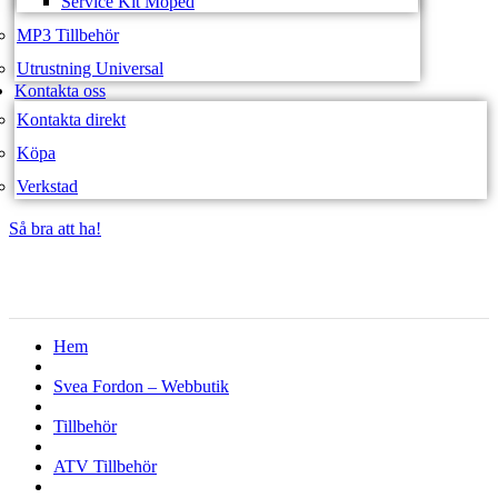
Service Kit Moped
MP3 Tillbehör
Utrustning Universal
Kontakta oss
Kontakta direkt
Köpa
Verkstad
Så bra att ha!
Så bra att ha!
Hem
Svea Fordon – Webbutik
Tillbehör
ATV Tillbehör