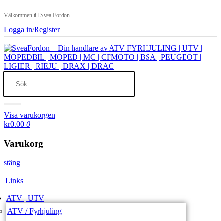
Välkommen till Svea Fordon
Logga in
/
Register
Visa varukorgen
kr0.00
0
Varukorg
stäng
Links
ATV | UTV
ATV / Fyrhjuling