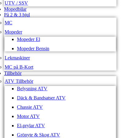
UTV / SSV
Mopedbilar
På 2 & 3 hjul
MC
Mopeder
Mopeder El
Mopeder Bensin
Lekmaskiner
MC på B-Kort
Tillbehör
ATV Tillbehör
Belysning ATV
Däck & Bandsatser ATV
Chassie ATV
Motor ATV
El-prylar ATV
Grönyte & Skog ATV