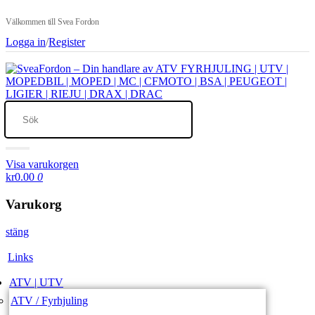
Välkommen till Svea Fordon
Logga in
/
Register
Visa varukorgen
kr0.00
0
Varukorg
stäng
Links
ATV | UTV
ATV / Fyrhjuling