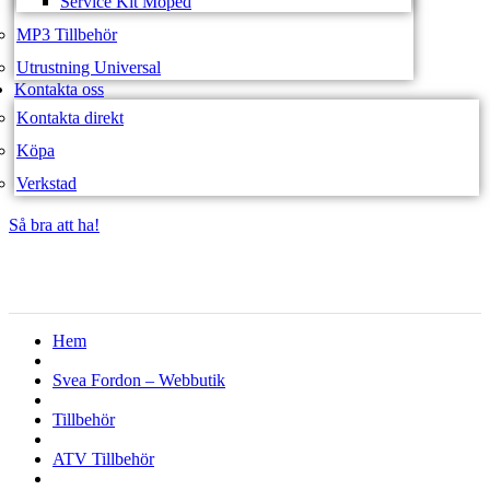
Service Kit Moped
MP3 Tillbehör
Utrustning Universal
Kontakta oss
Kontakta direkt
Köpa
Verkstad
Så bra att ha!
Så bra att ha!
Hem
Svea Fordon – Webbutik
Tillbehör
ATV Tillbehör