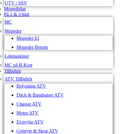
UTV / SSV
Mopedbilar
På 2 & 3 hjul
MC
Mopeder
Mopeder El
Mopeder Bensin
Lekmaskiner
MC på B-Kort
Tillbehör
ATV Tillbehör
Belysning ATV
Däck & Bandsatser ATV
Chassie ATV
Motor ATV
El-prylar ATV
Grönyte & Skog ATV