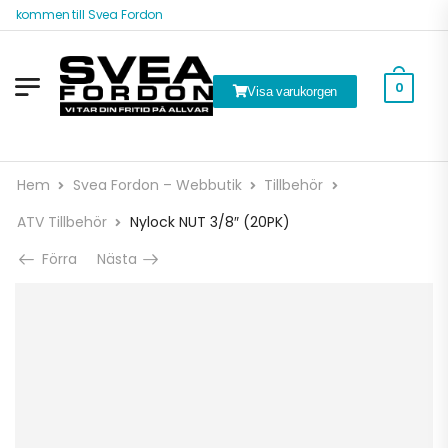
älkommen till Svea Fordon
0
Visa varukorgen
Hem
Svea Fordon – Webbutik
Tillbehör
ATV Tillbehör
Nylock NUT 3/8″ (20PK)
Förra
Nästa