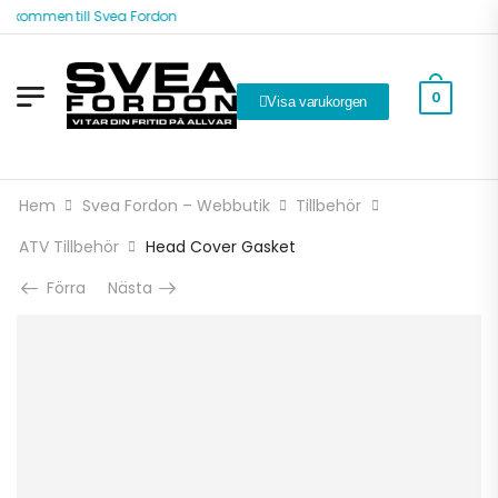
lkommen till Svea Fordon
0
Visa varukorgen
Hem
Svea Fordon – Webbutik
Tillbehör
ATV Tillbehör
Head Cover Gasket
Förra
Nästa