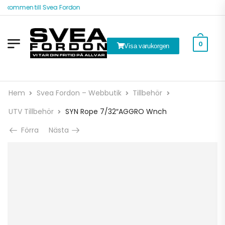
älkommen till Svea Fordon
0
Visa varukorgen
Hem
Svea Fordon – Webbutik
Tillbehör
UTV Tillbehör
SYN Rope 7/32″AGGRO Wnch
Förra
Nästa