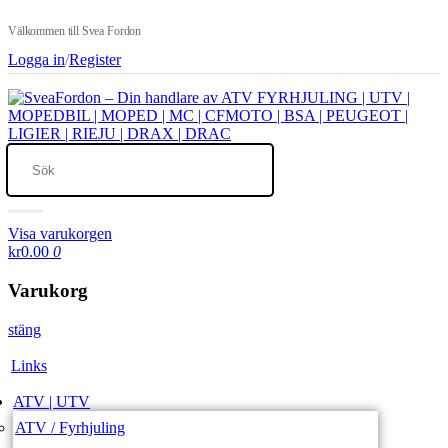
Välkommen till Svea Fordon
Logga in
/
Register
Visa varukorgen
kr0.00
0
Varukorg
stäng
Links
ATV | UTV
ATV / Fyrhjuling