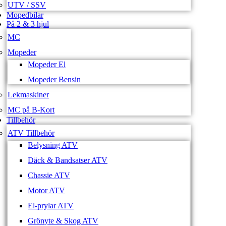
UTV / SSV
Mopedbilar
På 2 & 3 hjul
MC
Mopeder
Mopeder El
Mopeder Bensin
Lekmaskiner
MC på B-Kort
Tillbehör
ATV Tillbehör
Belysning ATV
Däck & Bandsatser ATV
Chassie ATV
Motor ATV
El-prylar ATV
Grönyte & Skog ATV