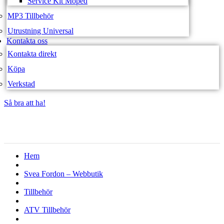
Service Kit Moped
MP3 Tillbehör
Utrustning Universal
Kontakta oss
Kontakta direkt
Köpa
Verkstad
Så bra att ha!
Så bra att ha!
Hem
Svea Fordon – Webbutik
Tillbehör
ATV Tillbehör