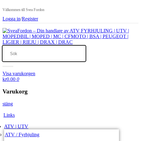
Välkommen till Svea Fordon
Logga in
/
Register
Visa varukorgen
kr0.00
0
Varukorg
stäng
Links
ATV | UTV
ATV / Fyrhjuling