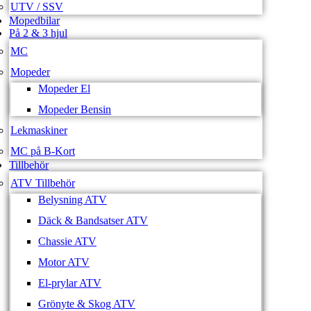
UTV / SSV
Mopedbilar
På 2 & 3 hjul
MC
Mopeder
Mopeder El
Mopeder Bensin
Lekmaskiner
MC på B-Kort
Tillbehör
ATV Tillbehör
Belysning ATV
Däck & Bandsatser ATV
Chassie ATV
Motor ATV
El-prylar ATV
Grönyte & Skog ATV