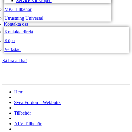
Service Kit Moped
MP3 Tillbehör
Utrustning Universal
Kontakta oss
Kontakta direkt
Köpa
Verkstad
Så bra att ha!
Så bra att ha!
Hem
Svea Fordon – Webbutik
Tillbehör
ATV Tillbehör