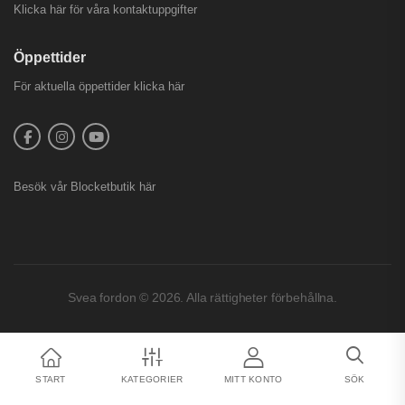
Klicka här för våra kontaktuppgifter
Öppettider
För aktuella öppettider
klicka här
Besök vår
Blocketbutik
här
Svea fordon © 2026. Alla rättigheter förbehållna.
START
KATEGORIER
MITT KONTO
SÖK