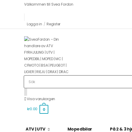
Välkommen till Svea Fordon
Logga in
/
Register
Visa varukorgen
kr0.00
0
ATV | UTV
Mopedbilar
På 2 & 3 hj