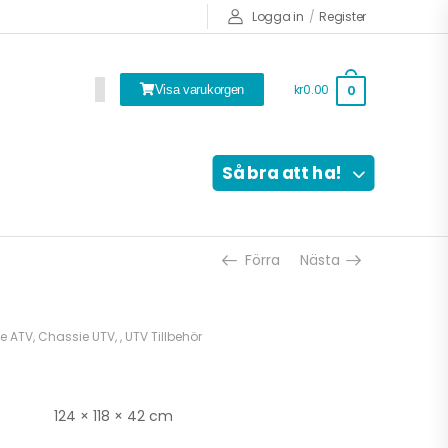
Logga in
/
Register
kr0.00
0
Visa varukorgen
Så bra att ha!
Förra
Nästa
e ATV
,
Chassie UTV
,
,
UTV Tillbehör
124 × 118 × 42 cm