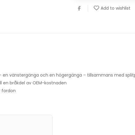
Add to wishlist
eder – en vänstergänga och en högergänga – tillsammans med spli
till en bråkdel av OEM-kostnaden
r fordon