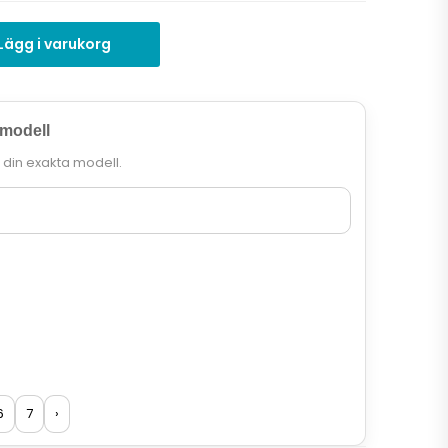
Lägg i varukorg
 modell
r din exakta modell.
6
7
›