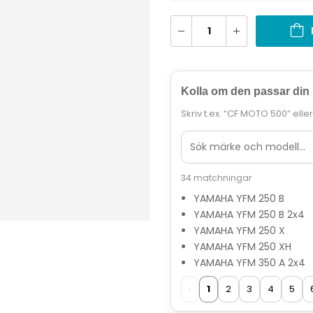
Kolla om den passar din
Skriv t.ex. “CF MOTO 500” elle
34 matchningar
YAMAHA YFM 250 B
YAMAHA YFM 250 B 2x4
YAMAHA YFM 250 X
YAMAHA YFM 250 XH
YAMAHA YFM 350 A 2x4
‹
1
2
3
4
5