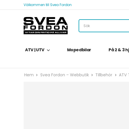
Välkommen till Svea Fordon
ATV | UTV
Mopedbilar
På 2 & 3 h
Hem
Svea Fordon – Webbutik
Tillbehör
ATV T