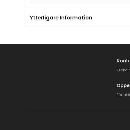
Ytterligare Information
Konta
Klicka 
Öppet
För akt