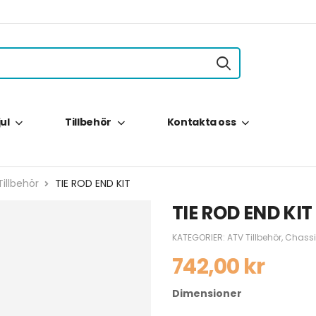
jul
Tillbehör
Kontakta oss
illbehör
TIE ROD END KIT
TIE ROD END KIT
KATEGORIER:
ATV Tillbehör
,
Chassi
742,00
kr
Dimensioner