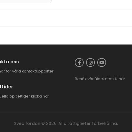
kta oss
här för våra kontaktuppgifter
Besök vår
Blocketbutik
här
tider
uella öppettider
klicka här
Svea fordon © 2026. Alla rättigheter förbehållna.