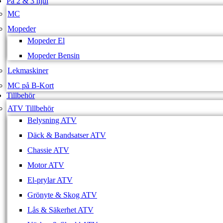
På 2 & 3 hjul
MC
Mopeder
Mopeder El
Mopeder Bensin
Lekmaskiner
MC på B-Kort
Tillbehör
ATV Tillbehör
Belysning ATV
Däck & Bandsatser ATV
Chassie ATV
Motor ATV
El-prylar ATV
Grönyte & Skog ATV
Lås & Säkerhet ATV