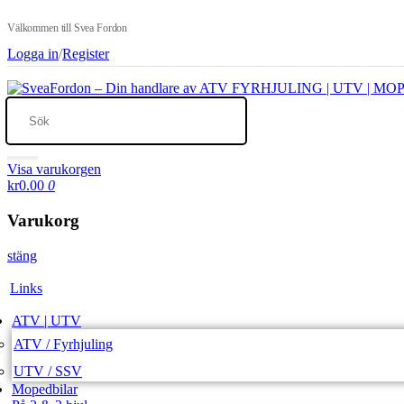
Välkommen till Svea Fordon
Logga in
/
Register
Visa varukorgen
kr0.00
0
Varukorg
stäng
Links
ATV | UTV
ATV / Fyrhjuling
UTV / SSV
Mopedbilar