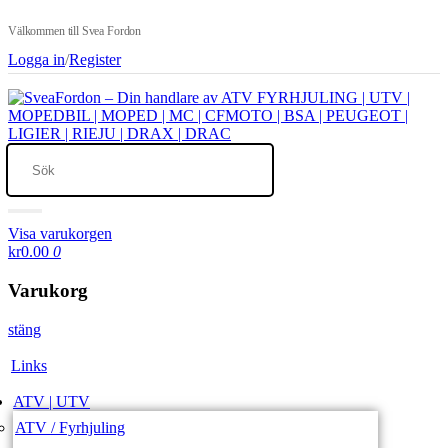
Välkommen till Svea Fordon
Logga in
/
Register
Visa varukorgen
kr0.00
0
Varukorg
stäng
Links
ATV | UTV
ATV / Fyrhjuling