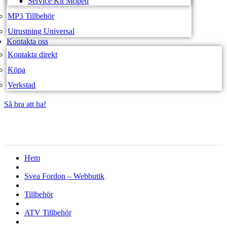
Service Kit Moped
MP3 Tillbehör
Utrustning Universal
Kontakta oss
Kontakta direkt
Köpa
Verkstad
Så bra att ha!
Så bra att ha!
Hem
Svea Fordon – Webbutik
Tillbehör
ATV Tillbehör