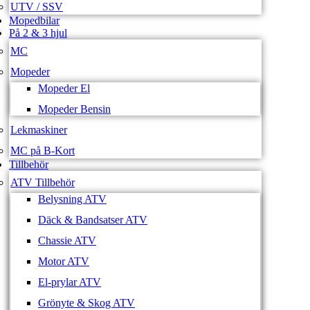
UTV / SSV
Mopedbilar
På 2 & 3 hjul
MC
Mopeder
Mopeder El
Mopeder Bensin
Lekmaskiner
MC på B-Kort
Tillbehör
ATV Tillbehör
Belysning ATV
Däck & Bandsatser ATV
Chassie ATV
Motor ATV
El-prylar ATV
Grönyte & Skog ATV