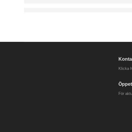
Konta
Klicka h
Öppet
För akt