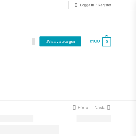
Logga in
/
Register
Visa varukorgen
kr0.00
0
Så bra att ha!
Förra
Nästa