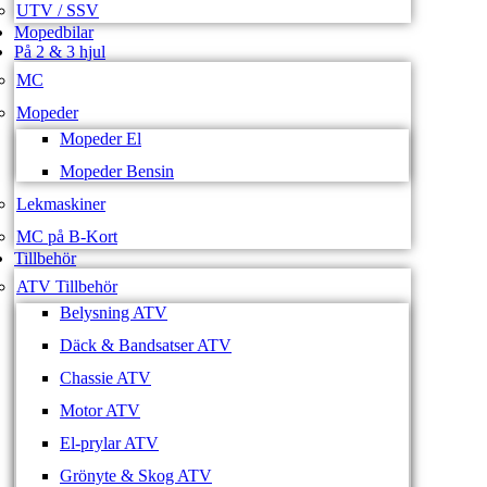
UTV / SSV
Mopedbilar
På 2 & 3 hjul
MC
Mopeder
Mopeder El
Mopeder Bensin
Lekmaskiner
MC på B-Kort
Tillbehör
ATV Tillbehör
Belysning ATV
Däck & Bandsatser ATV
Chassie ATV
Motor ATV
El-prylar ATV
Grönyte & Skog ATV