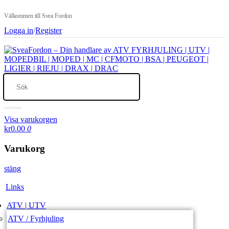
Välkommen till Svea Fordon
Logga in
/
Register
Visa varukorgen
kr0.00
0
Varukorg
stäng
Links
ATV | UTV
ATV / Fyrhjuling