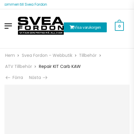
lkommen till Svea Fordon
0
Visa varukorgen
Hem
Svea Fordon – Webbutik
Tillbehör
ATV Tillbehör
Repair KIT Carb KAW
Förra
Nästa