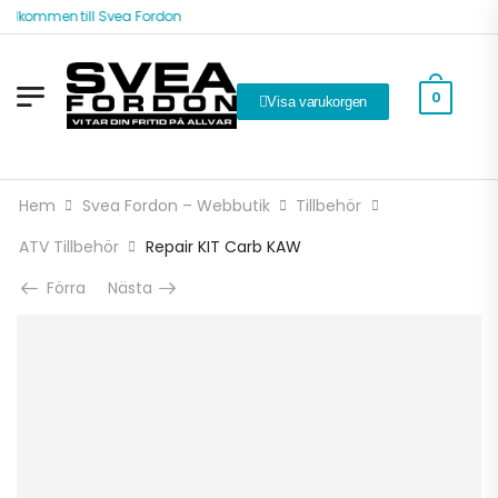
älkommen till Svea Fordon
0
Visa varukorgen
Hem
Svea Fordon – Webbutik
Tillbehör
ATV Tillbehör
Repair KIT Carb KAW
Förra
Nästa