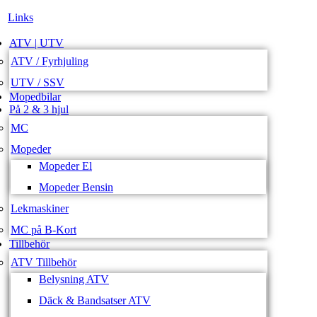
Links
ATV | UTV
ATV / Fyrhjuling
UTV / SSV
Mopedbilar
På 2 & 3 hjul
MC
Mopeder
Mopeder El
Mopeder Bensin
Lekmaskiner
MC på B-Kort
Tillbehör
ATV Tillbehör
Belysning ATV
Däck & Bandsatser ATV