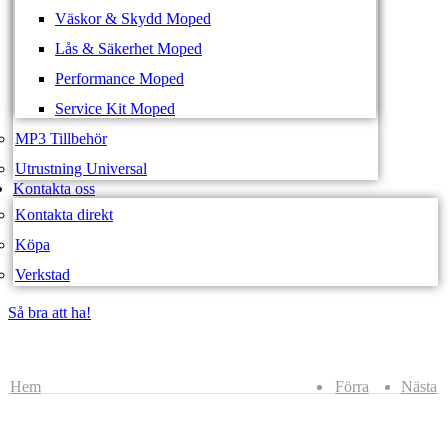
Väskor & Skydd Moped
Lås & Säkerhet Moped
Performance Moped
Service Kit Moped
MP3 Tillbehör
Utrustning Universal
Kontakta oss
Kontakta direkt
Köpa
Verkstad
Så bra att ha!
Så bra att ha!
Hem
Förra
Nästa