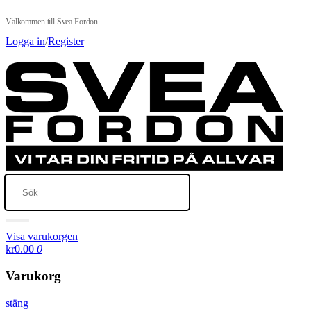
Välkommen till Svea Fordon
Logga in
/
Register
Visa varukorgen
kr0.00
0
Varukorg
stäng