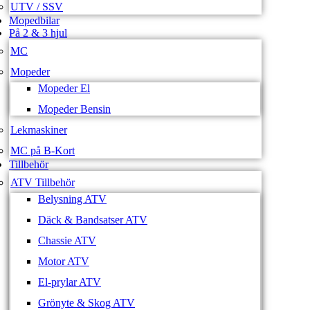
UTV / SSV
Mopedbilar
På 2 & 3 hjul
MC
Mopeder
Mopeder El
Mopeder Bensin
Lekmaskiner
MC på B-Kort
Tillbehör
ATV Tillbehör
Belysning ATV
Däck & Bandsatser ATV
Chassie ATV
Motor ATV
El-prylar ATV
Grönyte & Skog ATV