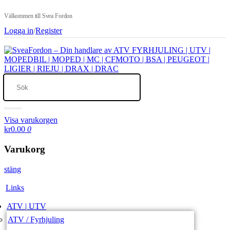
Välkommen till Svea Fordon
Logga in
/
Register
Visa varukorgen
kr0.00
0
Varukorg
stäng
Links
ATV | UTV
ATV / Fyrhjuling