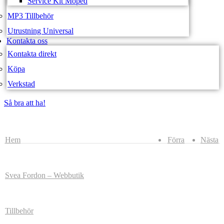
Service Kit Moped
MP3 Tillbehör
Utrustning Universal
Kontakta oss
Kontakta direkt
Köpa
Verkstad
Så bra att ha!
Så bra att ha!
Hem
Förra
Nästa
Svea Fordon – Webbutik
Tillbehör