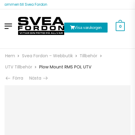
lkommen till Svea Fordon
0
Visa varukorgen
Hem
Svea Fordon – Webbutik
Tillbehör
UTV Tillbehör
Plow Mount RMS POL UTV
Förra
Nästa