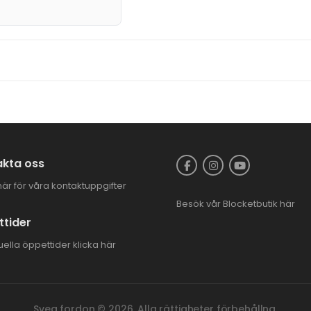
kta oss
här för våra kontaktuppgifter
Besök vår
Blocketbutik
här
tider
uella öppettider
klicka här
Svea fordon © 2026. Alla rättigheter förbehållna.