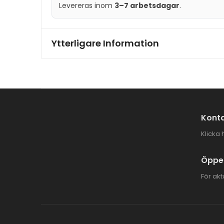
Levereras inom
3–7 arbetsdagar
.
Ytterligare Information
Konta
Klicka 
Öppet
För akt