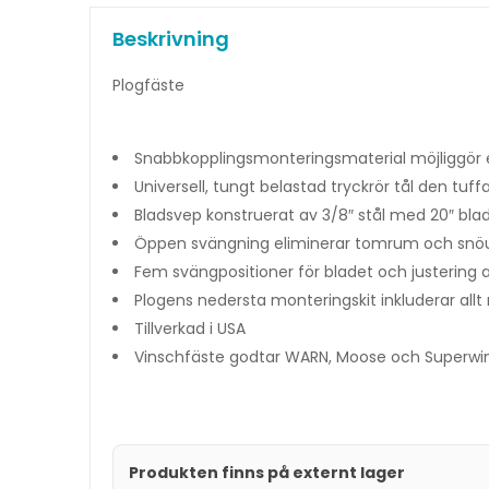
Beskrivning
Plogfäste
Snabbkopplingsmonteringsmaterial möjliggör 
Universell, tungt belastad tryckrör tål den tu
Bladsvep konstruerat av 3/8″ stål med 20″ bla
Öppen svängning eliminerar tomrum och snö
Fem svängpositioner för bladet och justering av
Plogens nedersta monteringskit inkluderar allt
Tillverkad i USA
Vinschfäste godtar WARN, Moose och Superwin
Produkten finns på externt lager