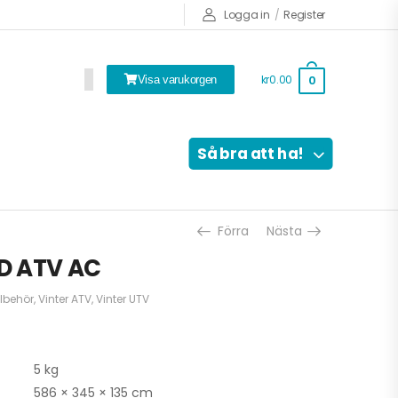
Logga in
/
Register
kr0.00
0
Visa varukorgen
Så bra att ha!
Förra
Nästa
D ATV AC
llbehör
,
Vinter ATV
,
Vinter UTV
5 kg
586 × 345 × 135 cm