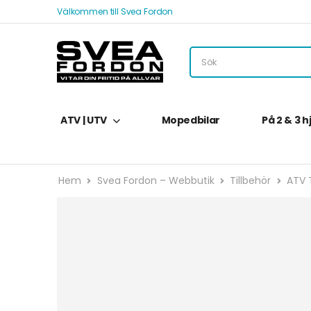
Välkommen till Svea Fordon
ATV | UTV
Mopedbilar
På 2 & 3 h
Hem
Svea Fordon – Webbutik
Tillbehör
ATV T