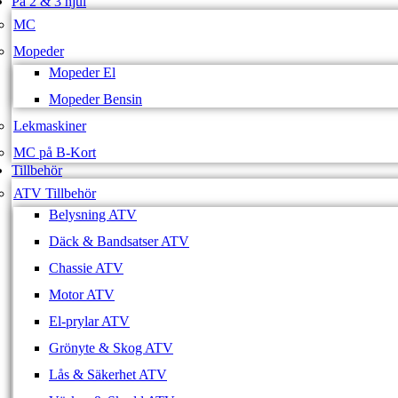
På 2 & 3 hjul
MC
Mopeder
Mopeder El
Mopeder Bensin
Lekmaskiner
MC på B-Kort
Tillbehör
ATV Tillbehör
Belysning ATV
Däck & Bandsatser ATV
Chassie ATV
Motor ATV
El-prylar ATV
Grönyte & Skog ATV
Lås & Säkerhet ATV