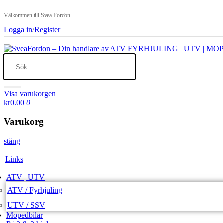
Välkommen till Svea Fordon
Logga in
/
Register
Visa varukorgen
kr0.00
0
Varukorg
stäng
Links
ATV | UTV
ATV / Fyrhjuling
UTV / SSV
Mopedbilar