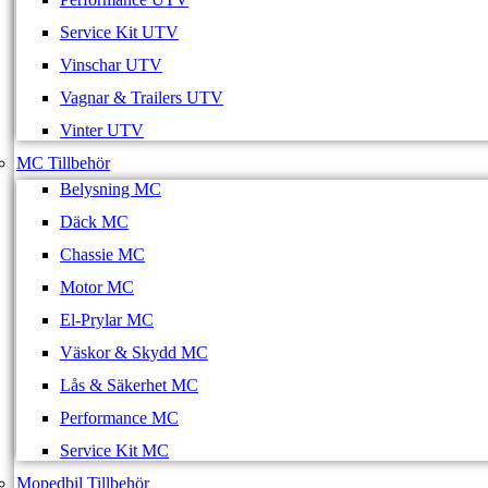
Service Kit UTV
Vinschar UTV
Vagnar & Trailers UTV
Vinter UTV
MC Tillbehör
Belysning MC
Däck MC
Chassie MC
Motor MC
El-Prylar MC
Väskor & Skydd MC
Lås & Säkerhet MC
Performance MC
Service Kit MC
Mopedbil Tillbehör