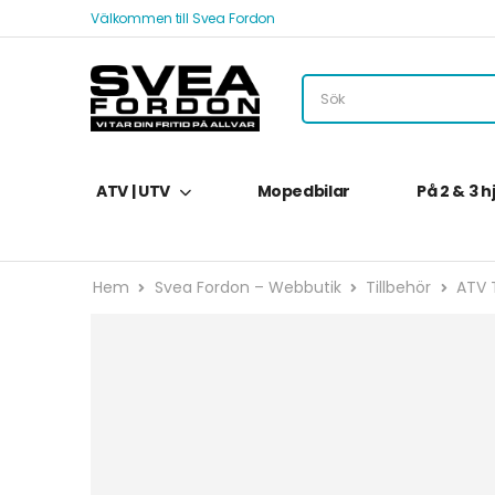
Välkommen till Svea Fordon
ATV | UTV
Mopedbilar
På 2 & 3 h
Hem
Svea Fordon – Webbutik
Tillbehör
ATV T