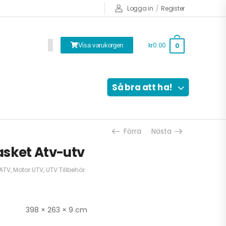
Logga in
/
Register
kr0.00
0
Visa varukorgen
Så bra att ha!
Förra
Nästa
asket Atv-utv
 ATV
,
Motor UTV
,
UTV Tillbehör
398 × 263 × 9 cm