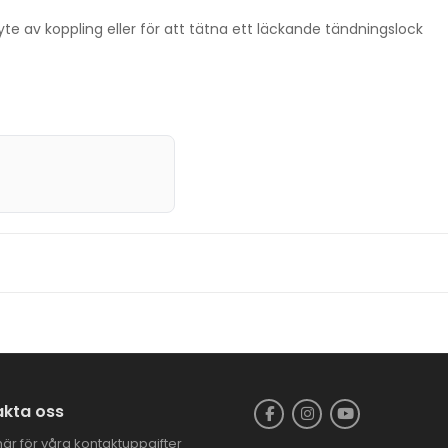
yte av koppling eller för att tätna ett läckande tändningslock
kta oss
här för våra kontaktuppgifter