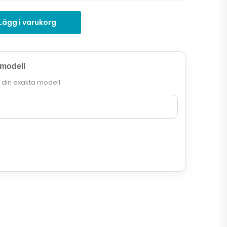
Lägg i varukorg
 modell
r din exakta modell.