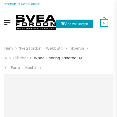
lkommen till Svea Fordon
0
Visa varukorgen
Hem
Svea Fordon – Webbutik
Tillbehör
ATV Tillbehör
Wheel Bearing Tapered DAC
Förra
Nästa