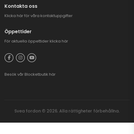
Kontakta oss
Klicka här för våra kontaktuppgifter
Öppettider
För aktuella öppettider
klicka här
Besök vår
Blocketbutik
här
Svea fordon © 2026. Alla rättigheter förbehållna.