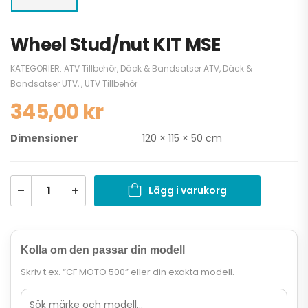
Wheel Stud/nut KIT MSE
KATEGORIER:
ATV Tillbehör
,
Däck & Bandsatser ATV
,
Däck &
Bandsatser UTV
,
,
UTV Tillbehör
345,00
kr
Dimensioner
120 × 115 × 50 cm
Lägg i varukorg
Kolla om den passar din modell
Skriv t.ex. “CF MOTO 500” eller din exakta modell.