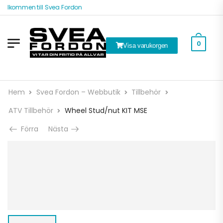
Välkommen till Svea Fordon
0
Visa varukorgen
Hem
Svea Fordon – Webbutik
Tillbehör
ATV Tillbehör
Wheel Stud/nut KIT MSE
Förra
Nästa