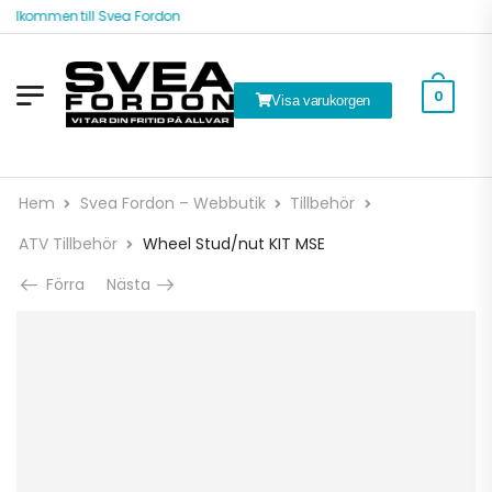
älkommen till Svea Fordon
0
Visa varukorgen
Hem
Svea Fordon – Webbutik
Tillbehör
ATV Tillbehör
Wheel Stud/nut KIT MSE
Förra
Nästa