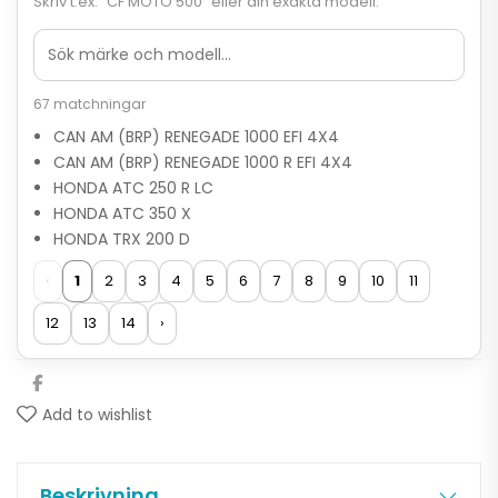
Skriv t.ex. “CF MOTO 500” eller din exakta modell.
67 matchningar
CAN AM (BRP) RENEGADE 1000 EFI 4X4
CAN AM (BRP) RENEGADE 1000 R EFI 4X4
HONDA ATC 250 R LC
HONDA ATC 350 X
HONDA TRX 200 D
‹
1
2
3
4
5
6
7
8
9
10
11
12
13
14
›
Add to wishlist
Beskrivning