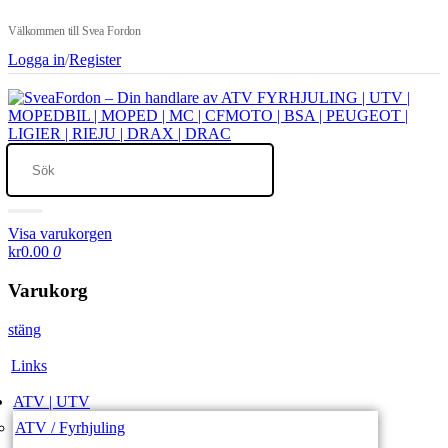
Välkommen till Svea Fordon
Logga in
/
Register
Visa varukorgen
kr0.00
0
Varukorg
stäng
Links
ATV | UTV
ATV / Fyrhjuling