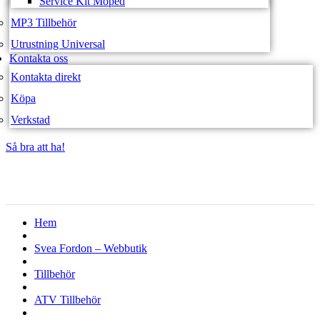
Service Kit Moped
MP3 Tillbehör
Utrustning Universal
Kontakta oss
Kontakta direkt
Köpa
Verkstad
Så bra att ha!
Så bra att ha!
Hem
Svea Fordon – Webbutik
Tillbehör
ATV Tillbehör