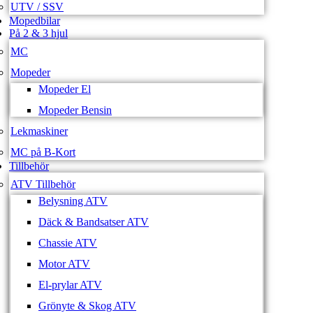
UTV / SSV
Mopedbilar
På 2 & 3 hjul
MC
Mopeder
Mopeder El
Mopeder Bensin
Lekmaskiner
MC på B-Kort
Tillbehör
ATV Tillbehör
Belysning ATV
Däck & Bandsatser ATV
Chassie ATV
Motor ATV
El-prylar ATV
Grönyte & Skog ATV