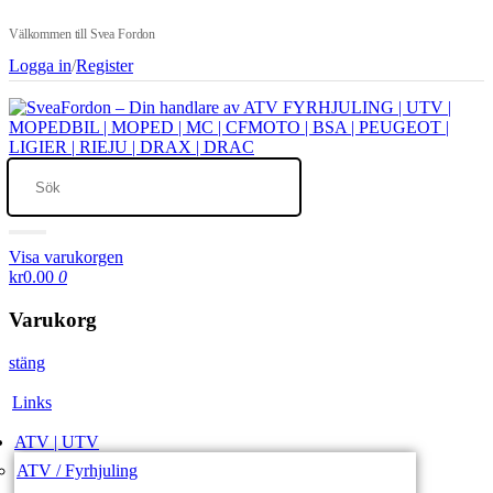
Välkommen till Svea Fordon
Logga in
/
Register
Visa varukorgen
kr0.00
0
Varukorg
stäng
Links
ATV | UTV
ATV / Fyrhjuling