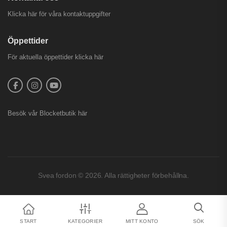
Klicka här för våra kontaktuppgifter
Öppettider
För aktuella öppettider
klicka här
Besök vår
Blocketbutik
här
Svea fordon © 2026. Alla rättigheter förbehållna.
START
KATEGORIER
MITT KONTO
SÖK