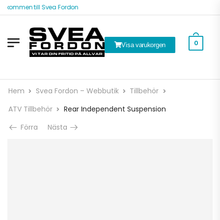
älkommen till Svea Fordon
0
Visa varukorgen
Hem
Svea Fordon – Webbutik
Tillbehör
ATV Tillbehör
Rear Independent Suspension
Förra
Nästa