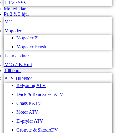
UTV / SSV
Mopedbilar
På 2 & 3 hjul
MC
Mopeder
Mopeder El
Mopeder Bensin
Lekmaskiner
MC på B-Kort
Tillbehör
ATV Tillbehör
Belysning ATV
Däck & Bandsatser ATV
Chassie ATV
Motor ATV
El-prylar ATV
Grönyte & Skog ATV