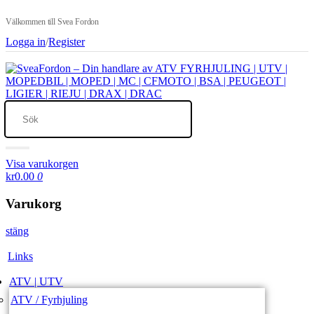
Välkommen till Svea Fordon
Logga in
/
Register
Visa varukorgen
kr0.00
0
Varukorg
stäng
Links
ATV | UTV
ATV / Fyrhjuling