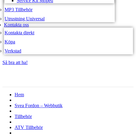
Service Kit Moped
MP3 Tillbehör
Utrustning Universal
Kontakta oss
Kontakta direkt
Köpa
Verkstad
Så bra att ha!
Så bra att ha!
Hem
Svea Fordon – Webbutik
Tillbehör
ATV Tillbehör