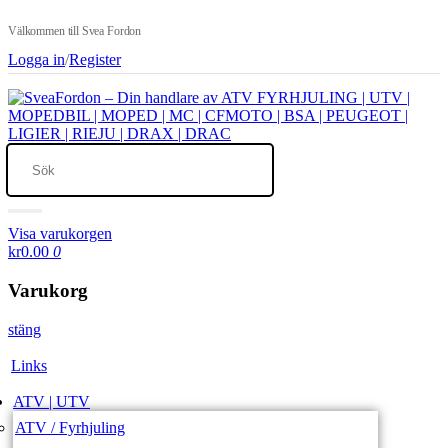
Välkommen till Svea Fordon
Logga in
/
Register
Visa varukorgen
kr0.00
0
Varukorg
stäng
Links
ATV | UTV
ATV / Fyrhjuling