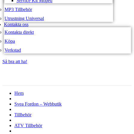
Service Kit Moped
MP3 Tillbehör
Utrustning Universal
Kontakta oss
Kontakta direkt
Köpa
Verkstad
Så bra att ha!
Så bra att ha!
Hem
Svea Fordon – Webbutik
Tillbehör
ATV Tillbehör