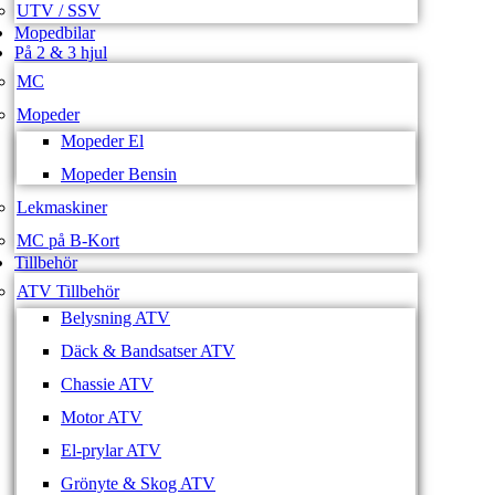
UTV / SSV
Mopedbilar
På 2 & 3 hjul
MC
Mopeder
Mopeder El
Mopeder Bensin
Lekmaskiner
MC på B-Kort
Tillbehör
ATV Tillbehör
Belysning ATV
Däck & Bandsatser ATV
Chassie ATV
Motor ATV
El-prylar ATV
Grönyte & Skog ATV