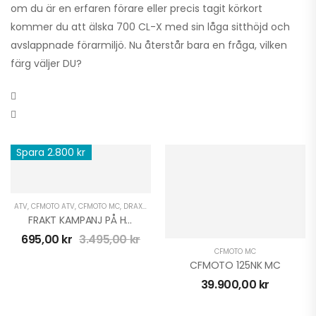
om du är en erfaren förare eller precis tagit körkort
kommer du att älska 700 CL-X med sin låga sitthöjd och
avslappnade förarmiljö. Nu återstår bara en fråga, vilken
färg väljer DU?
Spara 2.800 kr
ATV
,
CFMOTO ATV
,
CFMOTO MC
,
DRAX MOPEDER
,
KAMPANJER OCH DEALS
,
KAYO BARN A
FRAKT KAMPANJ PÅ HEMTRANSPORT
695,00
kr
3.495,00
kr
CFMOTO MC
CFMOTO 125NK MC
39.900,00
kr