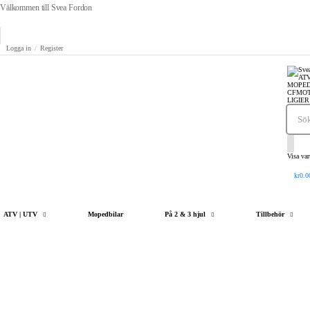
Välkommen till Svea Fordon
Logga in
/
Register
Visa va
kr0.0
ATV | UTV
Mopedbilar
På 2 & 3 hjul
Tillbehör
Så bra att ha!
1. Varukorg
2. Kassa
3. Färdig beställning