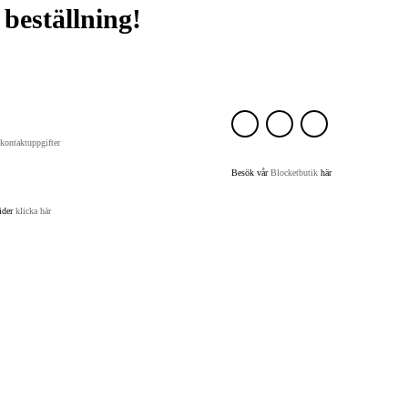
beställning!
 kontaktuppgifter
Besök vår
Blocketbutik
här
tider
klicka här