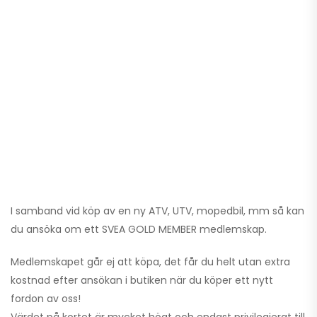
I samband vid köp av en ny ATV, UTV, mopedbil, mm så kan
du ansöka om ett SVEA GOLD MEMBER medlemskap.
Medlemskapet går ej att köpa, det får du helt utan extra
kostnad efter ansökan i butiken när du köper ett nytt
fordon av oss!
Värdet på kortet är mycket högt och endast privilegierat till