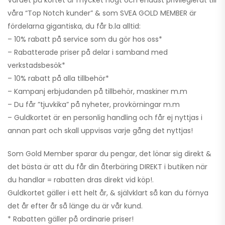
våra “Top Notch kunder” & som SVEA GOLD MEMBER är
fördelarna gigantiska, du får b.la alltid:
– 10% rabatt på service som du gör hos oss*
– Rabatterade priser på delar i samband med
verkstadsbesök*
– 10% rabatt på alla tillbehör*
– Kampanj erbjudanden på tillbehör, maskiner m.m
– Du får ”tjuvkika” på nyheter, provkörningar m.m
– Guldkortet är en personlig handling och får ej nyttjas i
annan part och skall uppvisas varje gång det nyttjas!
Som Gold Member sparar du pengar, det lönar sig direkt &
det bästa är att du får din återbäring DIREKT i butiken när
du handlar = rabatten dras direkt vid köp!.
Guldkortet gäller i ett helt år, & självklart så kan du förnya
det år efter år så länge du är vår kund.
* Rabatten gäller på ordinarie priser!