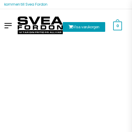
älkommen till Svea Fordon
0
Visa varukorgen