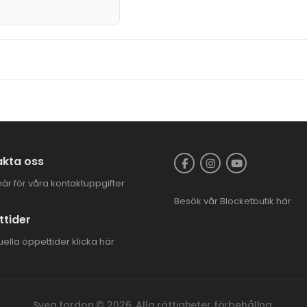
kta oss
här för våra kontaktuppgifter
Besök vår
Blocketbutik
här
tider
uella öppettider
klicka här
Svea fordon © 2026. Alla rättigheter förbehållna.