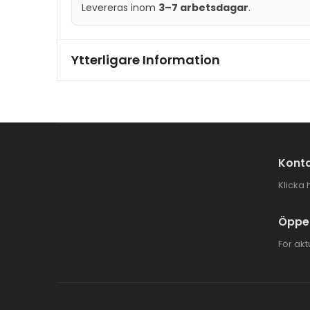
Levereras inom
3–7 arbetsdagar
.
Ytterligare Information
Konta
Klicka 
Öppet
För akt