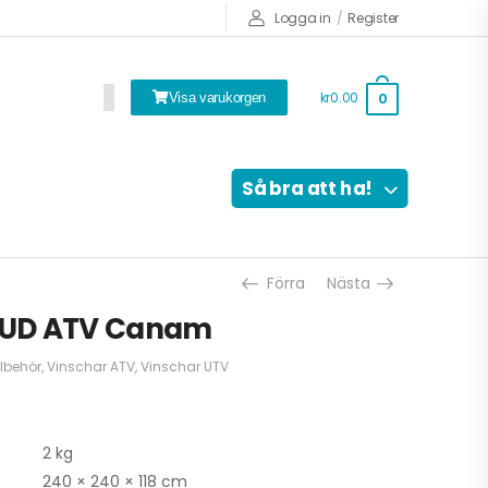
Logga in
/
Register
kr0.00
0
Visa varukorgen
Så bra att ha!
Förra
Nästa
MUD ATV Canam
llbehör
,
Vinschar ATV
,
Vinschar UTV
2 kg
240 × 240 × 118 cm