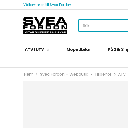
Välkommen till Svea Fordon
ATV | UTV
Mopedbilar
På 2 & 3 h
Hem
Svea Fordon – Webbutik
Tillbehör
ATV T