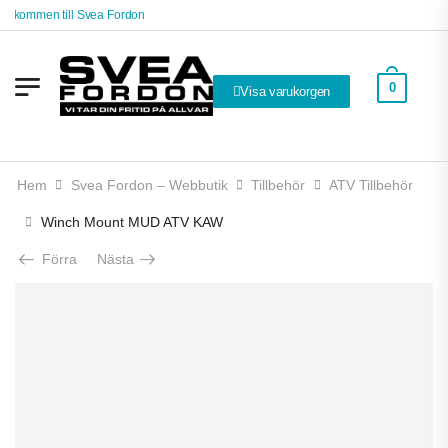
älkommen till Svea Fordon
0
Visa varukorgen
Hem
Svea Fordon – Webbutik
Tillbehör
ATV Tillbehör
Winch Mount MUD ATV KAW
Förra
Nästa