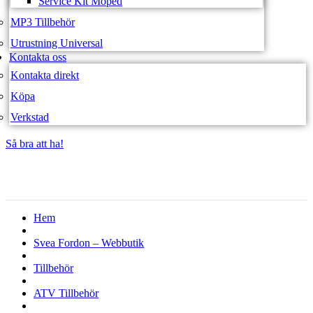
Service Kit Moped
MP3 Tillbehör
Utrustning Universal
Kontakta oss
Kontakta direkt
Köpa
Verkstad
Så bra att ha!
Så bra att ha!
Hem
Svea Fordon – Webbutik
Tillbehör
ATV Tillbehör