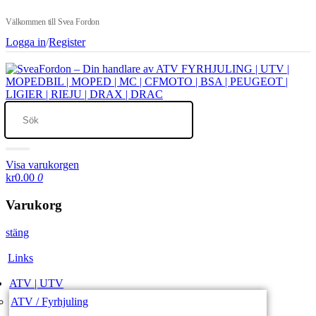
Välkommen till Svea Fordon
Logga in
/
Register
Visa varukorgen
kr0.00
0
Varukorg
stäng
Links
ATV | UTV
ATV / Fyrhjuling