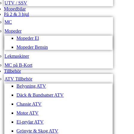
UTV / SSV
Mopedbilar
På 2 & 3 hjul
MC
Mopeder
Mopeder El
Mopeder Bensin
Lekmaskiner
MC på B-Kort
Tillbehör
ATV Tillbehör
Belysning ATV
Däck & Bandsatser ATV
Chassie ATV
Motor ATV
El-prylar ATV
Grönyte & Skog ATV