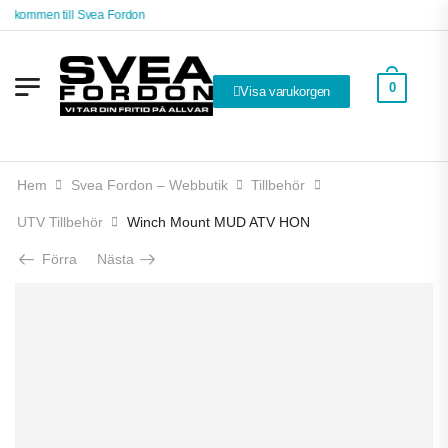
älkommen till Svea Fordon
0
Visa varukorgen
Hem
Svea Fordon – Webbutik
Tillbehör
UTV Tillbehör
Winch Mount MUD ATV HON
Förra
Nästa