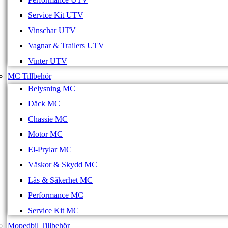
Service Kit UTV
Vinschar UTV
Vagnar & Trailers UTV
Vinter UTV
MC Tillbehör
Belysning MC
Däck MC
Chassie MC
Motor MC
El-Prylar MC
Väskor & Skydd MC
Lås & Säkerhet MC
Performance MC
Service Kit MC
Mopedbil Tillbehör