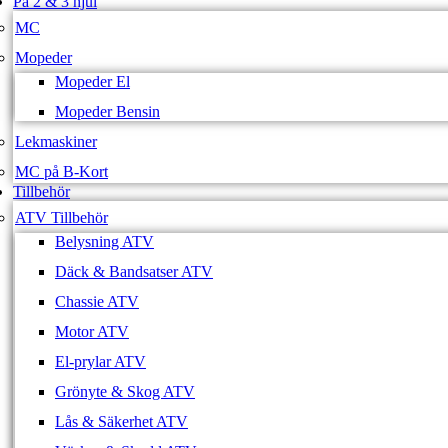
På 2 & 3 hjul
MC
Mopeder
Mopeder El
Mopeder Bensin
Lekmaskiner
MC på B-Kort
Tillbehör
ATV Tillbehör
Belysning ATV
Däck & Bandsatser ATV
Chassie ATV
Motor ATV
El-prylar ATV
Grönyte & Skog ATV
Lås & Säkerhet ATV