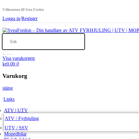
Välkommen till Svea Fordon
Logga in
/
Register
Visa varukorgen
kr0.00
0
Varukorg
stäng
Links
ATV | UTV
ATV / Fyrhjuling
UTV / SSV
Mopedbilar