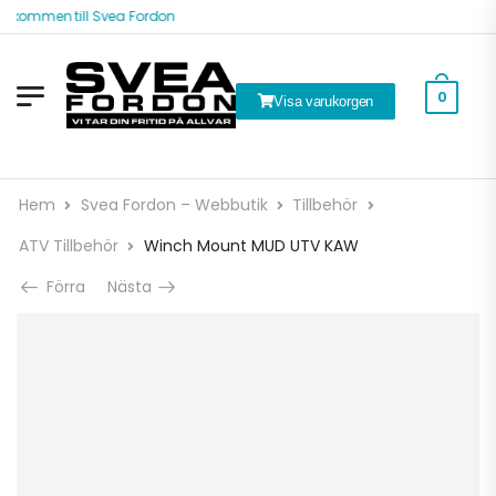
lkommen till Svea Fordon
0
Visa varukorgen
Hem
Svea Fordon – Webbutik
Tillbehör
ATV Tillbehör
Winch Mount MUD UTV KAW
Förra
Nästa