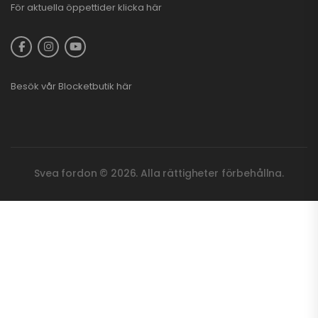
För aktuella öppettider
klicka här
Besök vår
Blocketbutik
här
Svea fordon © 2026. Alla rättigheter förbehållna.