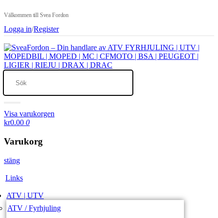
Välkommen till Svea Fordon
Logga in
/
Register
Visa varukorgen
kr0.00
0
Varukorg
stäng
Links
ATV | UTV
ATV / Fyrhjuling