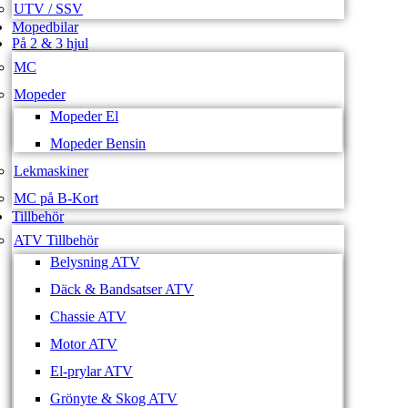
UTV / SSV
Mopedbilar
På 2 & 3 hjul
MC
Mopeder
Mopeder El
Mopeder Bensin
Lekmaskiner
MC på B-Kort
Tillbehör
ATV Tillbehör
Belysning ATV
Däck & Bandsatser ATV
Chassie ATV
Motor ATV
El-prylar ATV
Grönyte & Skog ATV