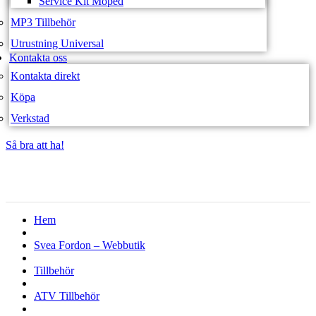
Service Kit Moped
MP3 Tillbehör
Utrustning Universal
Kontakta oss
Kontakta direkt
Köpa
Verkstad
Så bra att ha!
Så bra att ha!
Hem
Svea Fordon – Webbutik
Tillbehör
ATV Tillbehör