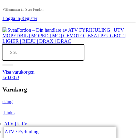
Välkommen till Svea Fordon
Logga in
/
Register
Visa varukorgen
kr0.00
0
Varukorg
stäng
Links
ATV | UTV
ATV / Fyrhjuling